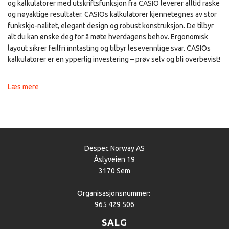
og kalkulatorer med utskriftsfunksjon fra CASIO leverer alltid raske
og nøyaktige resultater. CASIOs kalkulatorer kjennetegnes av stor
funkskjo-nalitet, elegant design og robust konstruksjon. De tilbyr
alt du kan ønske deg for å møte hverdagens behov. Ergonomisk
layout sikrer feilfri inntasting og tilbyr lesevennlige svar. CASIOs
kalkulatorer er en ypperlig investering – prøv selv og bli overbevist!
Læs mere
Despec Norway AS
Åslyveien 19
3170 Sem
Organisasjonsnummer:
965 429 506
SALG