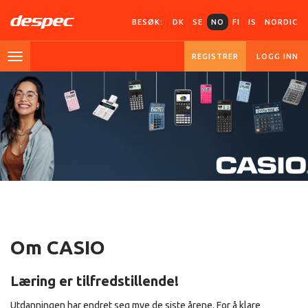
BESØK:
DK
SE
NO
FI
IS
NORDIC
REGISTRER
LOGG INN
Om CASIO
Læring er tilfredstillende!
Utdanningen har endret seg mye de siste årene. For å klare