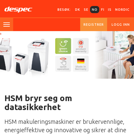
BESØK:
DK
SE
NO
FI
IS
NORDIC
REGISTRER
LOGG INN
HSM bryr seg om
datasikkerhet
HSM makuleringsmaskiner er brukervennlige,
energieffektive og innovative og sikrer at dine