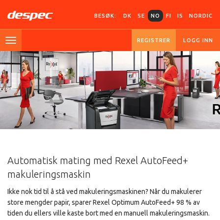
BESØK:
DK
SE
NO
FI
IS
NORDIC
REGISTRER
LOGG INN
Automatisk mating med Rexel AutoFeed+
makuleringsmaskin
Ikke nok tid til å stå ved makuleringsmaskinen? Når du makulerer
store mengder papir, sparer Rexel Optimum AutoFeed+ 98 % av
tiden du ellers ville kaste bort med en manuell makuleringsmaskin.