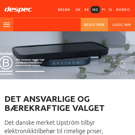
BESØK:
DK
SE
NO
FI
IS
NORDIC
REGISTRER
LOGG INN
DET ANSVARLIGE OG
BÆREKRAFTIGE VALGET
Det danske merket Upström tilbyr
elektronikktilbehør til rimelige priser,