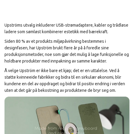
Upströms utvalg inkluderer USB-strømadaptere, kabler og trådløse
ladere som sømløst kombinerer estetikk med bærekraft.
Siden 80 % av et produkts miljøpåvirkning bestemmes i
designfasen, har Upström brukt flere år på å foredle sine
produksjonsmetoder, noe som gjør det mulig å lage funksjonelle og
holdbare produkter med innpakning av samme karakter.
Å velge Upström er ikke bare et kjøp; det er en uttalelse. Ved å
støtte kvinneeide fabrikker og bidra til en sirkulær økonomi, blir
kundene en del av oppdraget og bidrar til positiv endring i verden
uten at det går på bekostning av produktene de bryr seg om.