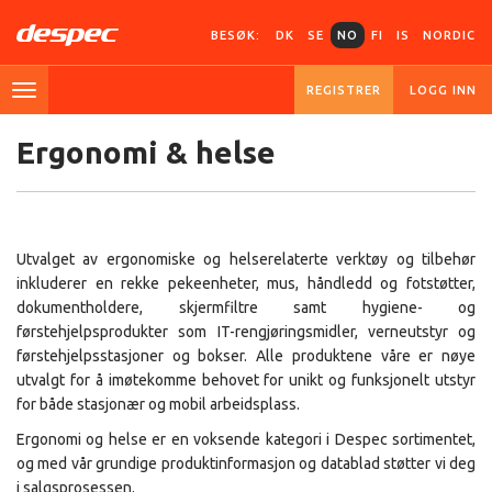
BESØK:
DK
SE
NO
FI
IS
NORDIC
REGISTRER
LOGG INN
Ergonomi & helse
Utvalget av ergonomiske og helserelaterte verktøy og tilbehør
inkluderer en rekke pekeenheter, mus, håndledd og fotstøtter,
dokumentholdere, skjermfiltre samt hygiene- og
førstehjelpsprodukter som IT-rengjøringsmidler, verneutstyr og
førstehjelpsstasjoner og bokser. Alle produktene våre er nøye
utvalgt for å imøtekomme behovet for unikt og funksjonelt utstyr
for både stasjonær og mobil arbeidsplass.
Ergonomi og helse er en voksende kategori i Despec sortimentet,
og med vår grundige produktinformasjon og datablad støtter vi deg
i salgsprosessen.