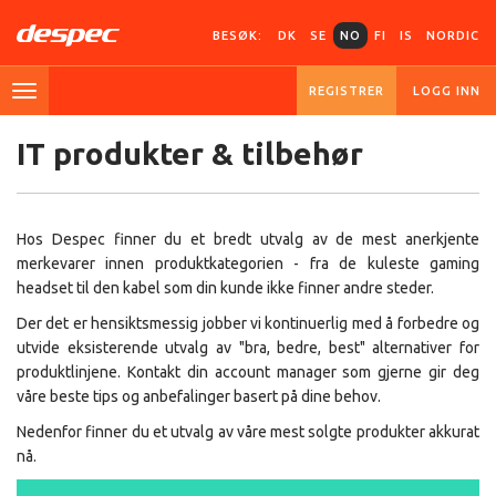
BESØK:
DK
SE
NO
FI
IS
NORDIC
REGISTRER
LOGG INN
IT produkter & tilbehør
Hos Despec finner du et bredt utvalg av de mest anerkjente
merkevarer innen produktkategorien - fra de kuleste gaming
headset til den kabel som din kunde ikke finner andre steder.
Der det er hensiktsmessig jobber vi kontinuerlig med å forbedre og
utvide eksisterende utvalg av "bra, bedre, best" alternativer for
produktlinjene. Kontakt din account manager som gjerne gir deg
våre beste tips og anbefalinger basert på dine behov.
Nedenfor finner du et utvalg av våre mest solgte produkter akkurat
nå.