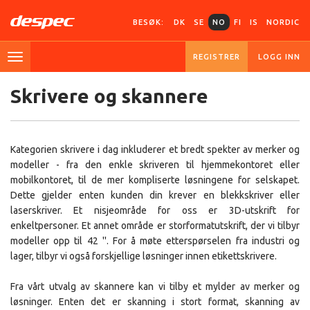
BESØK:
DK
SE
NO
FI
IS
NORDIC
REGISTRER
LOGG INN
Skrivere og skannere
Kategorien skrivere i dag inkluderer et bredt spekter av merker og
modeller - fra den enkle skriveren til hjemmekontoret eller
mobilkontoret, til de mer kompliserte løsningene for selskapet.
Dette gjelder enten kunden din krever en blekkskriver eller
laserskriver. Et nisjeområde for oss er 3D-utskrift for
enkeltpersoner. Et annet område er storformatutskrift, der vi tilbyr
modeller opp til 42 ''. For å møte etterspørselen fra industri og
lager, tilbyr vi også forskjellige løsninger innen etikettskrivere.
Fra vårt utvalg av skannere kan vi tilby et mylder av merker og
løsninger. Enten det er skanning i stort format, skanning av