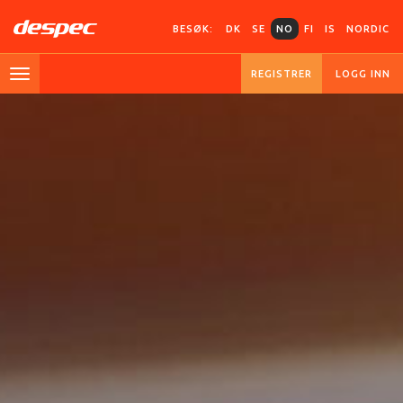
BESØK:
DK
SE
NO
FI
IS
NORDIC
REGISTRER
LOGG INN