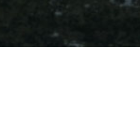
Den foretrukne og mest
markedsorienterte distributør
Despec Norway er din lokale partner, og vår tilstedeværelse i det
norske marked, samt mange års erfaring, sikrer en solid
lokalkunnskap. Dette gir oss spesifikk og relevant
markedsinformasjon, som vil forbedre konkurranseevnen for våre
forhandlere og deres kunder.
Den service vi tilbyr vil styrke din virksomhet, og vi er alltid her for å
tilby deg vår spesialistkunnskap, vår fremragende logistikkservice,
samt vår verdiskapende kommersielle support.