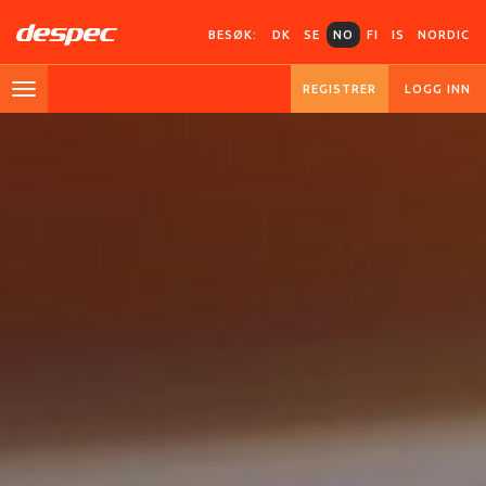
BESØK:
DK
SE
NO
FI
IS
NORDIC
REGISTRER
LOGG INN