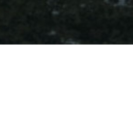
Den foretrukne og mest
markedsorienterte distributør
Despec Norway er din lokale partner, og vår tilstedeværelse i det
norske marked, samt mange års erfaring, sikrer en solid
lokalkunnskap. Dette gir oss spesifikk og relevant
markedsinformasjon, som vil forbedre konkurranseevnen for våre
forhandlere og deres kunder.
Den service vi tilbyr vil styrke din virksomhet, og vi er alltid her for å
tilby deg vår spesialistkunnskap, vår fremragende logistikkservice,
samt vår verdiskapende kommersielle support.