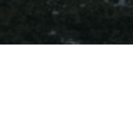
Den foretrukne og mest
markedsorienterte distributør
Despec Norway er din lokale partner, og vår tilstedeværelse i det
norske marked, samt mange års erfaring, sikrer en solid
lokalkunnskap. Dette gir oss spesifikk og relevant
markedsinformasjon, som vil forbedre konkurranseevnen for våre
forhandlere og deres kunder.
Den service vi tilbyr vil styrke din virksomhet, og vi er alltid her for å
tilby deg vår spesialistkunnskap, vår fremragende logistikkservice,
samt vår verdiskapende kommersielle support.