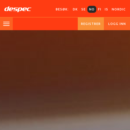
BESØK:
DK
SE
NO
FI
IS
NORDIC
REGISTRER
LOGG INN