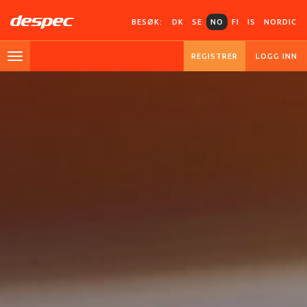
BESØK:
DK
SE
NO
FI
IS
NORDIC
REGISTRER
LOGG INN