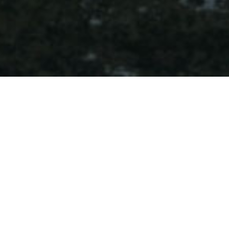
Den foretrukne og mest
markedsorienterte distributør
Despec Norway er din lokale partner, og vår tilstedeværelse i det
norske marked, samt mange års erfaring, sikrer en solid
lokalkunnskap. Dette gir oss spesifikk og relevant
markedsinformasjon, som vil forbedre konkurranseevnen for våre
forhandlere og deres kunder.
Den service vi tilbyr vil styrke din virksomhet, og vi er alltid her for å
tilby deg vår spesialistkunnskap, vår fremragende logistikkservice,
samt vår verdiskapende kommersielle support.