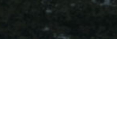
Den foretrukne og mest
markedsorienterte distributør
Despec Norway er din lokale partner, og vår tilstedeværelse i det
norske marked, samt mange års erfaring, sikrer en solid
lokalkunnskap. Dette gir oss spesifikk og relevant
markedsinformasjon, som vil forbedre konkurranseevnen for våre
forhandlere og deres kunder.
Den service vi tilbyr vil styrke din virksomhet, og vi er alltid her for å
tilby deg vår spesialistkunnskap, vår fremragende logistikkservice,
samt vår verdiskapende kommersielle support.