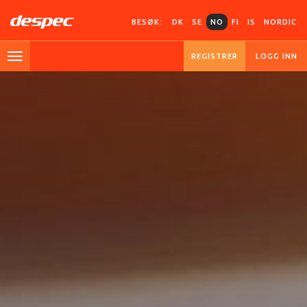
BESØK:
DK
SE
NO
FI
IS
NORDIC
REGISTRER
LOGG INN